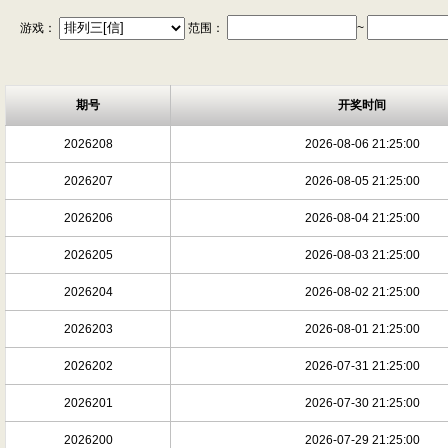
游戏：
范围：
~
期号
开奖时间
2026208
2026-08-06 21:25:00
2026207
2026-08-05 21:25:00
2026206
2026-08-04 21:25:00
2026205
2026-08-03 21:25:00
2026204
2026-08-02 21:25:00
2026203
2026-08-01 21:25:00
2026202
2026-07-31 21:25:00
2026201
2026-07-30 21:25:00
2026200
2026-07-29 21:25:00