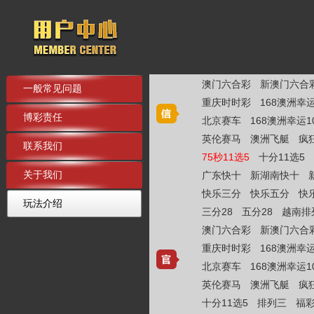
澳门六合彩
新澳门六合
一般常见问题
重庆时时彩
168澳洲幸运
博彩责任
北京赛车
168澳洲幸运1
英伦赛马
澳洲飞艇
疯
联系我们
75秒11选5
十分11选5
关于我们
广东快十
新湖南快十
快乐三分
快乐五分
快
玩法介绍
三分28
五分28
越南排
澳门六合彩
新澳门六合
重庆时时彩
168澳洲幸运
北京赛车
168澳洲幸运1
英伦赛马
澳洲飞艇
疯
十分11选5
排列三
福彩