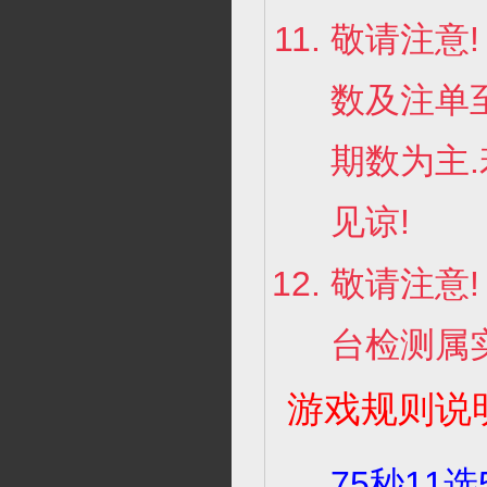
敬请注意
数及注单
期数为主
见谅!
敬请注意
台检测属
游戏规则说
75秒11选