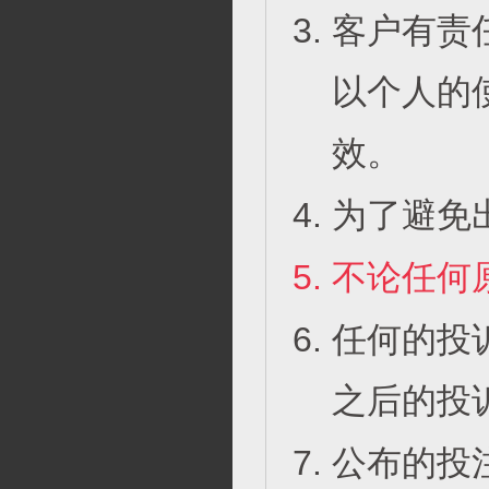
客户有责
以个人的
效。
为了避免
不论任何
任何的投
之后的投
公布的投