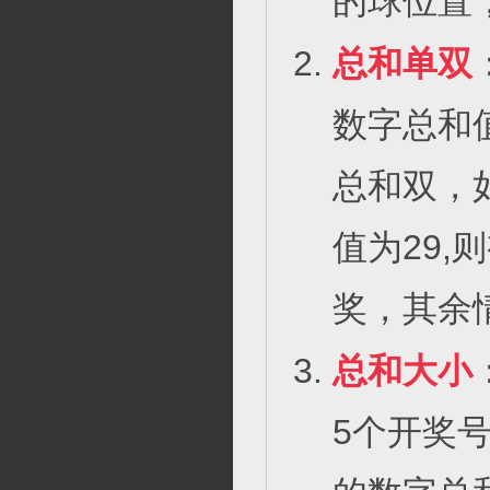
的球位置
总和单双
数字总和
总和双，
值为29
奖，其余
总和大小
5个开奖号